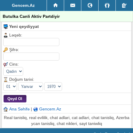
Gencem.Az
Butulka Canli Aktiv Partdiyir
Yeni qeydiyyat
Ləqəb:
Şifrə:
Cins:
Doğum tarixi:
Ana Səhifə
|
Gencem.Az
Real tanisliq, real evlilik, chat adlari, cat adlari, chat tanisliq, Azerba
ycan tanisliq, chat nikleri, sayt taniwliq