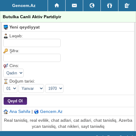
Gencem.Az
Butulka Canli Aktiv Partdiyir
Yeni qeydiyyat
Ləqəb:
Şifrə:
Cins:
Doğum tarixi:
Ana Səhifə
|
Gencem.Az
Real tanisliq, real evlilik, chat adlari, cat adlari, chat tanisliq, Azerba
ycan tanisliq, chat nikleri, sayt taniwliq