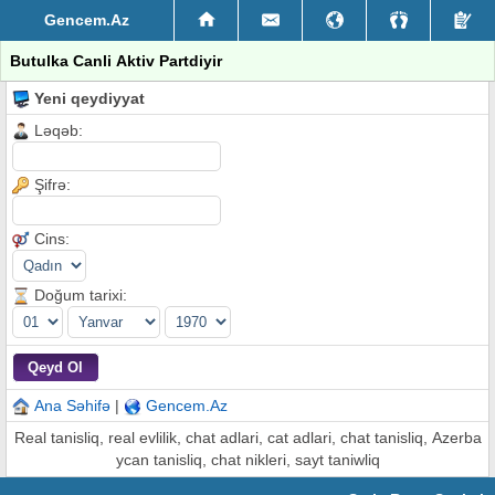
Gencem.Az
Butulka Canli Aktiv Partdiyir
Yeni qeydiyyat
Ləqəb:
Şifrə:
Cins:
Doğum tarixi:
Ana Səhifə
|
Gencem.Az
Real tanisliq, real evlilik, chat adlari, cat adlari, chat tanisliq, Azerba
ycan tanisliq, chat nikleri, sayt taniwliq