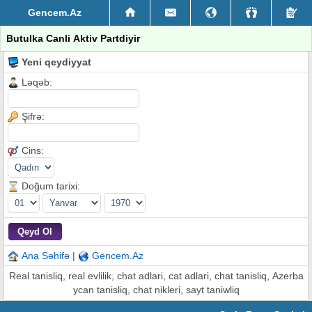
Gencem.Az
Butulka Canli Aktiv Partdiyir
Yeni qeydiyyat
Ləqəb:
Şifrə:
Cins:
Doğum tarixi:
Ana Səhifə
|
Gencem.Az
Real tanisliq, real evlilik, chat adlari, cat adlari, chat tanisliq, Azerba
ycan tanisliq, chat nikleri, sayt taniwliq