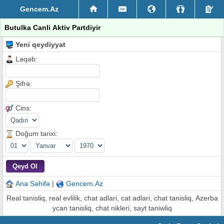
Gencem.Az
Butulka Canli Aktiv Partdiyir
Yeni qeydiyyat
Ləqəb:
Şifrə:
Cins:
Doğum tarixi:
Ana Səhifə
|
Gencem.Az
Real tanisliq, real evlilik, chat adlari, cat adlari, chat tanisliq, Azerba
ycan tanisliq, chat nikleri, sayt taniwliq