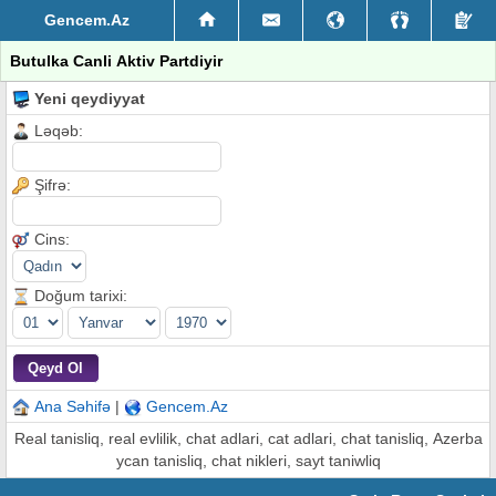
Gencem.Az
Butulka Canli Aktiv Partdiyir
Yeni qeydiyyat
Ləqəb:
Şifrə:
Cins:
Doğum tarixi:
Ana Səhifə
|
Gencem.Az
Real tanisliq, real evlilik, chat adlari, cat adlari, chat tanisliq, Azerba
ycan tanisliq, chat nikleri, sayt taniwliq