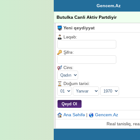
Gencem.Az
Butulka Canli Aktiv Partdiyir
Yeni qeydiyyat
Ləqəb:
Şifrə:
Cins:
Doğum tarixi:
Ana Səhifə
|
Gencem.Az
Real tanisliq, rea