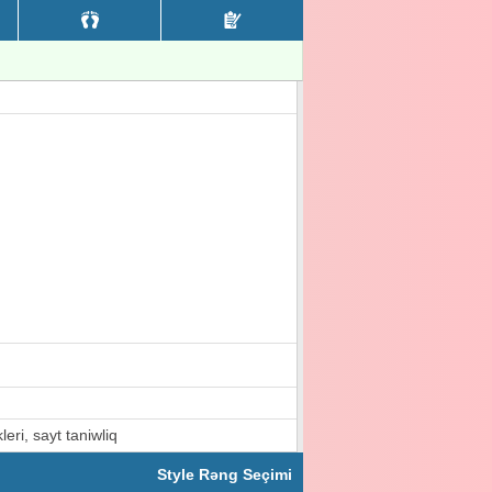
leri, sayt taniwliq
Style Rəng Seçimi