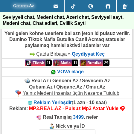
Gencem.Az
Seviyyeli chat, Medeni chat, Azeri chat, Seviyyeli sayt,
Medeni chat, Chat adlari, Evlilik Sayti
Yeni gelen kohne userlere bal azn jeton id pulsuz verilir.
Damino Tiktok Mafia Butulka Canli Acmaq statuslar
paylasmaq hamisi aktivdi adamlar var
Çatda Birbaşa »
Qeydiyyat Keç
Tiktok
11
Mafia
11
Butulka
29
VOVA elaqe
Real.Az / Gencem.Az / Sevecem.Az
Qubam.Az / Qisqanc.Az / Omur.Az
Yalnız Mədəni insanlar üçün Nəzərdə Tutulub
Reklam Yerləşdir
(
1 azn - 10 saat
)
Reklam:
MP3.REAL.AZ - Pulsuz Mp3 Axtar Yukle 🎧
Real Tanışlıq
3499
, nəfər
Nick və ya İD