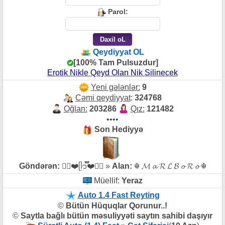
Parol:
Qeydiyyat OL
[100% Tam Pulsuzdur]
Erotik Nikle Qeyd Olan Nik Silinecek
Yeni gələnlər:
9
Cəmi qeydiyyat
:
324768
Oğlan:
203286
Qız:
121482
••••
Son Hediyyə
Göndərən:
✮⃝❤️ᥫ᭡፝֟፝֟❤️✮⃝ »
Alan:
☬ 𝓜 𝓪 𝓡 𝓛 𝓑 𝓸 𝓡 𝓸 ☬
Müellif:
Yeraz
Auto 1.4 Fast Reyting
©
Bütün Hüquqlar Qorunur..!
©
Saytla bağlı bütün məsuliyyəti saytın sahibi daşıyır