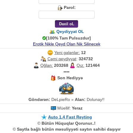
Parol:
Qeydiyyat OL
[100% Tam Pulsuzdur]
Erotik Nikle Qeyd Olan Nik Silinecek
Yeni gələnlər:
12
Cəmi qeydiyyat
:
324732
Oğlan:
203268
Qız:
121464
••••
Son Hediyyə
Göndərən:
DeLpieRo »
Alan:
Dolunay!!
Müellif:
Yeraz
Auto 1.4 Fast Reyting
©
Bütün Hüquqlar Qorunur..!
©
Saytla bağlı bütün məsuliyyəti saytın sahibi daşıyır