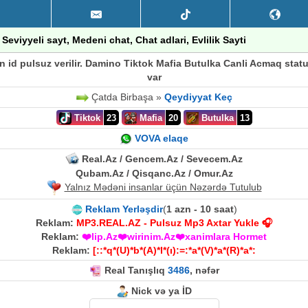
Seviyyeli sayt, Medeni chat, Chat adlari, Evlilik Sayti
on id pulsuz verilir. Damino Tiktok Mafia Butulka Canli Acmaq stat
var
Çatda Birbaşa »
Qeydiyyat Keç
Tiktok
23
Mafia
20
Butulka
13
VOVA elaqe
Real.Az / Gencem.Az / Sevecem.Az
Qubam.Az / Qisqanc.Az / Omur.Az
Yalnız Mədəni insanlar üçün Nəzərdə Tutulub
Reklam Yerləşdir
(
1 azn - 10 saat
)
Reklam:
MP3.REAL.AZ - Pulsuz Mp3 Axtar Yukle 🎧
Reklam:
❤️lip.Az❤️wirinim.Az❤️xanimlara Hormet
Reklam:
[::*q*(U)*b*(A)*l*(ı):=:*a*(V)*a*(R)*a*:
Real Tanışlıq
3486
, nəfər
Nick və ya İD