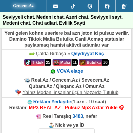
Gencem.Az
Seviyyeli chat, Medeni chat, Azeri chat, Seviyyeli sayt,
Medeni chat, Chat adlari, Evlilik Sayti
Yeni gelen kohne userlere bal azn jeton id pulsuz verilir.
Damino Tiktok Mafia Butulka Canli Acmaq statuslar
paylasmaq hamisi aktivdi adamlar var
Çatda Birbaşa »
Qeydiyyat Keç
Tiktok
25
Mafia
11
Butulka
30
VOVA elaqe
Real.Az / Gencem.Az / Sevecem.Az
Qubam.Az / Qisqanc.Az / Omur.Az
Yalnız Mədəni insanlar üçün Nəzərdə Tutulub
Reklam Yerləşdir
(
1 azn - 10 saat
)
Reklam:
MP3.REAL.AZ - Pulsuz Mp3 Axtar Yukle 🎧
Real Tanışlıq
3483
, nəfər
Nick və ya İD