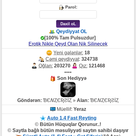
Parol:
Qeydiyyat OL
[100% Tam Pulsuzdur]
Erotik Nikle Qeyd Olan Nik Silinecek
Yeni gələnlər:
18
Cəmi qeydiyyat
:
324738
Oğlan:
203270
Qız:
121468
••••
Son Hediyyə
Göndərən:
ƁЄ𝘕ȤЄƦƧİȤ »
Alan:
ƁЄ𝘕ȤЄƦƧİȤ
Müellif:
Yeraz
Auto 1.4 Fast Reyting
©
Bütün Hüquqlar Qorunur..!
©
Saytla bağlı bütün məsuliyyəti saytın sahibi daşıyır