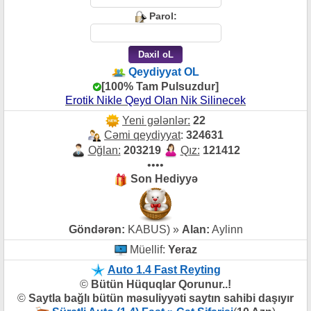
Parol:
Qeydiyyat OL
[100% Tam Pulsuzdur]
Erotik Nikle Qeyd Olan Nik Silinecek
Yeni gələnlər:
22
Cəmi qeydiyyat
:
324631
Oğlan:
203219
Qız:
121412
••••
Son Hediyyə
Göndərən:
KABUS) »
Alan:
Aylinn
Müellif:
Yeraz
Auto 1.4 Fast Reyting
©
Bütün Hüquqlar Qorunur..!
©
Saytla bağlı bütün məsuliyyəti saytın sahibi daşıyır