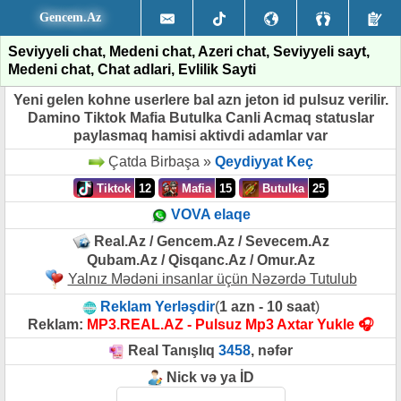
Gencem.Az
Seviyyeli chat, Medeni chat, Azeri chat, Seviyyeli sayt,
Medeni chat, Chat adlari, Evlilik Sayti
Yeni gelen kohne userlere bal azn jeton id pulsuz verilir.
Damino Tiktok Mafia Butulka Canli Acmaq statuslar
paylasmaq hamisi aktivdi adamlar var
Çatda Birbaşa »
Qeydiyyat Keç
Tiktok
12
Mafia
15
Butulka
25
VOVA elaqe
Real.Az / Gencem.Az / Sevecem.Az
Qubam.Az / Qisqanc.Az / Omur.Az
Yalnız Mədəni insanlar üçün Nəzərdə Tutulub
Reklam Yerləşdir
(
1 azn - 10 saat
)
Reklam:
MP3.REAL.AZ - Pulsuz Mp3 Axtar Yukle 🎧
Real Tanışlıq
3458
, nəfər
Nick və ya İD