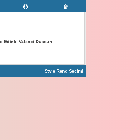
d Edinki Vatsapi Dussun
Style Rəng Seçimi