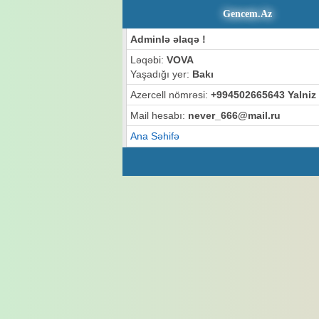
Gencem.Az
Adminlə əlaqə !
Ləqəbi:
VOVA
Yaşadığı yer:
Bakı
Azercell nömrəsi:
+994502665643 Yalniz
Mail hesabı:
never_666@mail.ru
Ana Səhifə