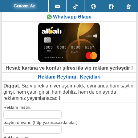
Gencem.Az
Whatsapp Əlaqə
Hesab kartına və kontur şifrəsi ilə vip reklam yerləşdir !
Reklam Reytinqi
|
Keçidləri
Diqqət:
Siz vip reklam yerləşdirməklə eyni anda həm saytın
girişi, həm çatın girişi, həm dəhliz, həm də onlaynda
reklamınız yayımlanacaq !
Reklam mətni:
Saytın ünvanı: (http yazmasazda olar)
Reklam rəngi: