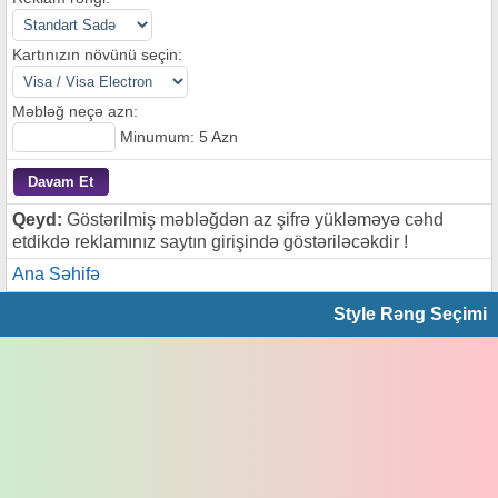
Kartınızın növünü seçin:
Məbləğ neçə azn:
Minumum: 5 Azn
Qeyd:
Göstərilmiş məbləğdən az şifrə yükləməyə cəhd
etdikdə reklamınız saytın girişində göstəriləcəkdir !
Ana Səhifə
Style Rəng Seçimi