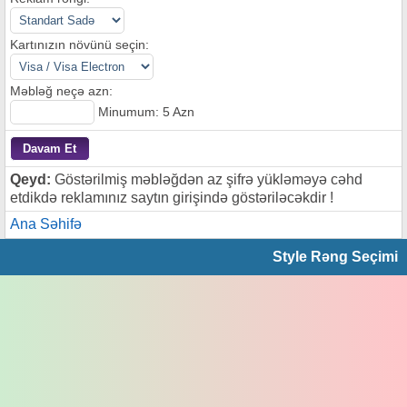
Kartınızın növünü seçin:
Məbləğ neçə azn:
Minumum: 5 Azn
Qeyd:
Göstərilmiş məbləğdən az şifrə yükləməyə cəhd
etdikdə reklamınız saytın girişində göstəriləcəkdir !
Ana Səhifə
Style Rəng Seçimi