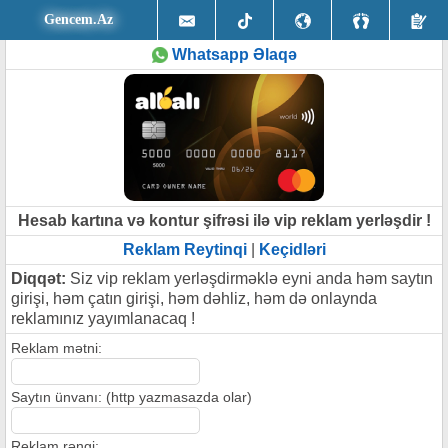
Gencem.Az
Whatsapp Əlaqə
Hesab kartına və kontur şifrəsi ilə vip reklam yerləşdir !
Reklam Reytinqi
|
Keçidləri
Diqqət:
Siz vip reklam yerləşdirməklə eyni anda həm saytın
girişi, həm çatın girişi, həm dəhliz, həm də onlaynda
reklamınız yayımlanacaq !
Reklam mətni:
Saytın ünvanı: (http yazmasazda olar)
Reklam rəngi: