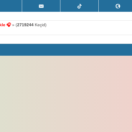
kle 🎧
» (
2719244
Keçid)