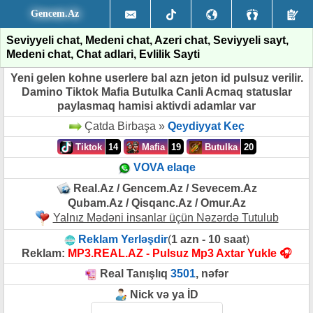
Gencem.Az
Seviyyeli chat, Medeni chat, Azeri chat, Seviyyeli sayt,
Medeni chat, Chat adlari, Evlilik Sayti
Yeni gelen kohne userlere bal azn jeton id pulsuz verilir.
Damino Tiktok Mafia Butulka Canli Acmaq statuslar
paylasmaq hamisi aktivdi adamlar var
Çatda Birbaşa »
Qeydiyyat Keç
Tiktok
14
Mafia
19
Butulka
20
VOVA elaqe
Real.Az / Gencem.Az / Sevecem.Az
Qubam.Az / Qisqanc.Az / Omur.Az
Yalnız Mədəni insanlar üçün Nəzərdə Tutulub
Reklam Yerləşdir
(
1 azn - 10 saat
)
Reklam:
MP3.REAL.AZ - Pulsuz Mp3 Axtar Yukle 🎧
Real Tanışlıq
3501
, nəfər
Nick və ya İD