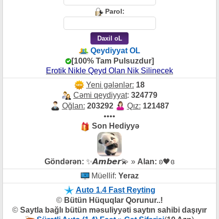
Parol:
Qeydiyyat OL
[100% Tam Pulsuzdur]
Erotik Nikle Qeyd Olan Nik Silinecek
Yeni gələnlər:
18
Cəmi qeydiyyat
:
324779
Oğlan:
203292
Qız:
121487
••••
Son Hediyyə
Göndərən:
✨𝘼𝙢𝙗𝙚𝙧💫 »
Alan:
ʚ🖤ɞ
Müellif:
Yeraz
Auto 1.4 Fast Reyting
©
Bütün Hüquqlar Qorunur..!
©
Saytla bağlı bütün məsuliyyəti saytın sahibi daşıyır