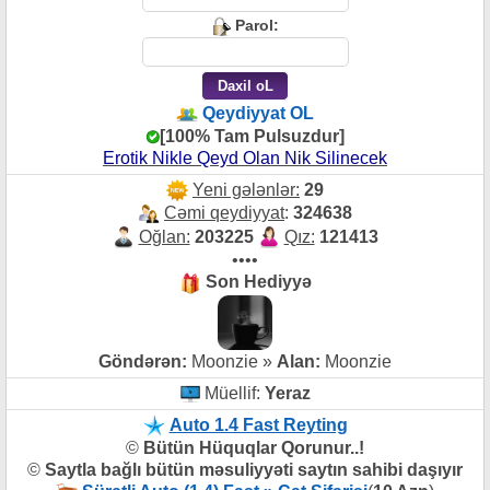
Parol:
Qeydiyyat OL
[100% Tam Pulsuzdur]
Erotik Nikle Qeyd Olan Nik Silinecek
Yeni gələnlər:
29
Cəmi qeydiyyat
:
324638
Oğlan:
203225
Qız:
121413
••••
Son Hediyyə
Göndərən:
Moonzie »
Alan:
Moonzie
Müellif:
Yeraz
Auto 1.4 Fast Reyting
©
Bütün Hüquqlar Qorunur..!
©
Saytla bağlı bütün məsuliyyəti saytın sahibi daşıyır