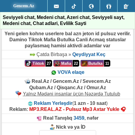
Gencem.Az
Seviyyeli chat, Medeni chat, Azeri chat, Seviyyeli sayt,
Medeni chat, Chat adlari, Evlilik Sayti
Yeni gelen kohne userlere bal azn jeton id pulsuz verilir.
Damino Tiktok Mafia Butulka Canli Acmaq statuslar
paylasmaq hamisi aktivdi adamlar var
Çatda Birbaşa »
Qeydiyyat Keç
Tiktok
27
Mafia
22
Butulka
11
VOVA elaqe
Real.Az / Gencem.Az / Sevecem.Az
Qubam.Az / Qisqanc.Az / Omur.Az
Yalnız Mədəni insanlar üçün Nəzərdə Tutulub
Reklam Yerləşdir
(
1 azn - 10 saat
)
Reklam:
MP3.REAL.AZ - Pulsuz Mp3 Axtar Yukle 🎧
Real Tanışlıq
3459
, nəfər
Nick və ya İD